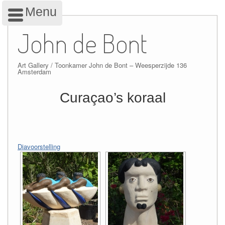
Menu
Skip
to
John de Bont
content
Art Gallery / Toonkamer John de Bont – Weesperzijde 136
Amsterdam
Curaçao’s koraal
Diavoorstelling