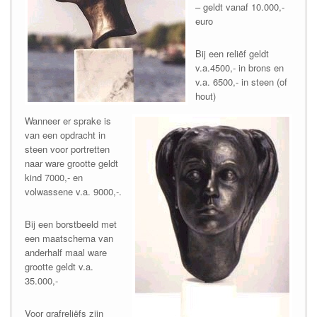
– geldt vanaf 10.000,-
euro
Bij een reliëf geldt
v.a.4500,- in brons en
v.a. 6500,- in steen (of
hout)
Wanneer er sprake is
van een opdracht in
steen voor portretten
naar ware grootte geldt
kind 7000,- en
volwassene v.a. 9000,-.
Bij een borstbeeld met
een maatschema van
anderhalf maal ware
grootte geldt v.a.
35.000,-
Voor grafreliëfs zijn