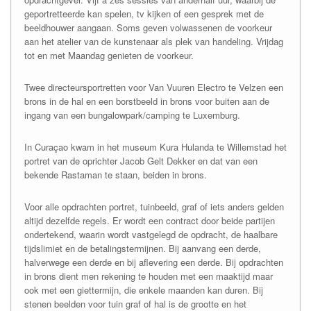
geportretteerde kan spelen, tv kijken of een gesprek met de
beeldhouwer aangaan. Soms geven volwassenen de voorkeur
aan het atelier van de kunstenaar als plek van handeling. Vrijdag
tot en met Maandag genieten de voorkeur.
Twee directeursportretten voor Van Vuuren Electro te Velzen een
brons in de hal en een borstbeeld in brons voor buiten aan de
ingang van een bungalowpark/camping te Luxemburg.
In Curaçao kwam in het museum Kura Hulanda te Willemstad het
portret van de oprichter Jacob Gelt Dekker en dat van een
bekende Rastaman te staan, beiden in brons.
Voor alle opdrachten portret, tuinbeeld, graf of iets anders gelden
altijd dezelfde regels. Er wordt een contract door beide partijen
ondertekend, waarin wordt vastgelegd de opdracht, de haalbare
tijdslimiet en de betalingstermijnen. Bij aanvang een derde,
halverwege een derde en bij aflevering een derde. Bij opdrachten
in brons dient men rekening te houden met een maaktijd maar
ook met een giettermijn, die enkele maanden kan duren. Bij
stenen beelden voor tuin graf of hal is de grootte en het