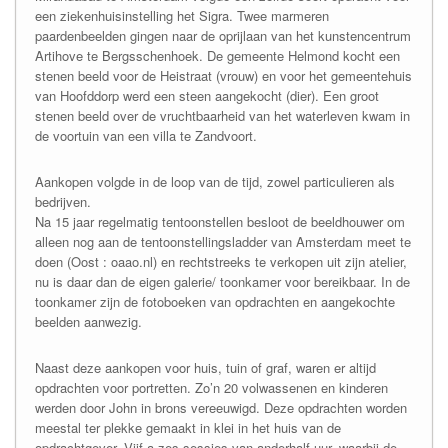
een ziekenhuisinstelling het Sigra. Twee marmeren
paardenbeelden gingen naar de oprijlaan van het kunstencentrum
Artihove te Bergsschenhoek. De gemeente Helmond kocht een
stenen beeld voor de Heistraat (vrouw) en voor het gemeentehuis
van Hoofddorp werd een steen aangekocht (dier). Een groot
stenen beeld over de vruchtbaarheid van het waterleven kwam in
de voortuin van een villa te Zandvoort.
Aankopen volgde in de loop van de tijd, zowel particulieren als
bedrijven.
Na 15 jaar regelmatig tentoonstellen besloot de beeldhouwer om
alleen nog aan de tentoonstellingsladder van Amsterdam meet te
doen (Oost : oaao.nl) en rechtstreeks te verkopen uit zijn atelier,
nu is daar dan de eigen galerie/ toonkamer voor bereikbaar. In de
toonkamer zijn de fotoboeken van opdrachten en aangekochte
beelden aanwezig.
Naast deze aankopen voor huis, tuin of graf, waren er altijd
opdrachten voor portretten. Zo’n 20 volwassenen en kinderen
werden door John in brons vereeuwigd. Deze opdrachten worden
meestal ter plekke gemaakt in klei in het huis van de
opdrachtgever. Vijf a zes sessies van anderhalf uur, waarbij de