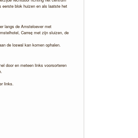
 eerste blok huizen en als laatste het
der langs de Amsteloever met
stelhotel, Carre¢ met zijn sluizen, de
 aan de loswal kan komen ophalen.
nnel door en meteen links voorsorteren
n.
r links.