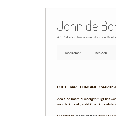
Skip
to
John de Bo
content
Art Gallery / Toonkamer John de Bont
Toonkamer
Beelden
ROUTE naar TOONKAMER beelden J
Zoals de naam al weergeeft ligt het wo
aan de Amstel , vlakbij het Amstelsta
U neemt de
metro of trein
naar het Ams