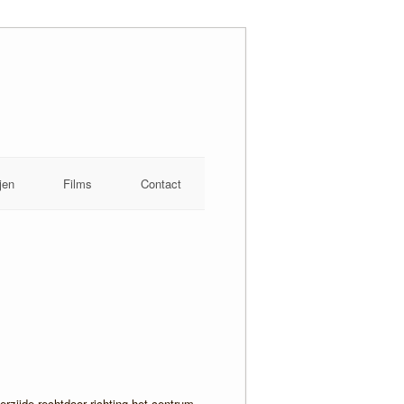
jen
Films
Contact
rzijde rechtdoor richting het centrum