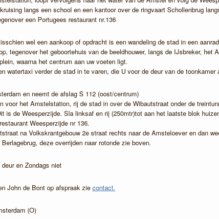
kruising langs een school en een kantoor over de ringvaart Schollenbrug langs
genover een Portugees restaurant nr.136
sschien wel een aankoop of opdracht is een wandeling de stad in een aanra
p, tegenover het geboortehuis van de beeldhouwer, langs de IJsbreker, het Am
lein, waarna het centrum aan uw voeten ligt.
n watertaxi verder de stad in te varen, die U voor de deur van de toonkamer
msterdam en neemt de afslag S 112 (oost/centrum)
in voor het Amstelstation, rij de stad in over de Wibautstraat onder de treintu
t is de Weesperzijde. Sla linksaf en rij (250mtr)tot aan het laatste blok huize
restaurant Weesperzijde nr 136.
tstraat na Volkskrantgebouw 2e straat rechts naar de Amsteloever en dan wee
 Berlagebrug, deze overrijden naar rotonde zie boven.
 deur en Zondags niet
n John de Bont op afspraak zie
contact.
msterdam (O)