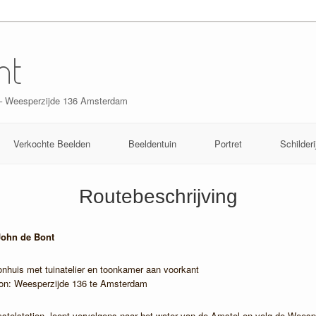
nt
 – Weesperzijde 136 Amsterdam
Verkochte Beelden
Beeldentuin
Portret
Schilderi
Routebeschrijving
ohn de Bont
onhuis met tuinatelier en toonkamer aan voorkant
tion: Weesperzijde 136 te Amsterdam
telstation, loopt vervolgens naar het water van de Amstel en volg de Weespe