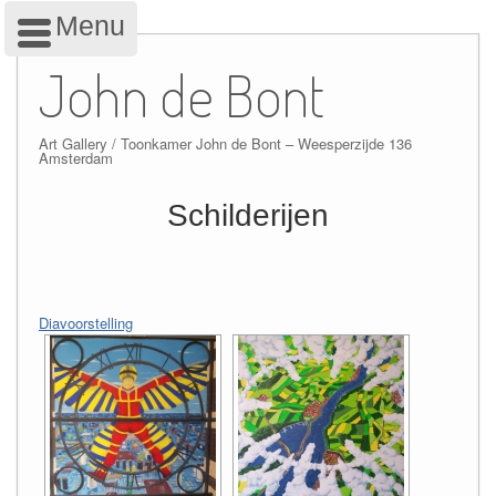
Menu
Skip
to
John de Bont
content
Art Gallery / Toonkamer John de Bont – Weesperzijde 136
Amsterdam
Schilderijen
Diavoorstelling