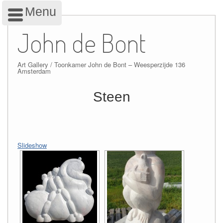
Menu
Skip
to
John de Bont
content
Art Gallery / Toonkamer John de Bont – Weesperzijde 136
Amsterdam
Steen
Slideshow