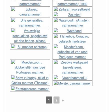
1
2
►