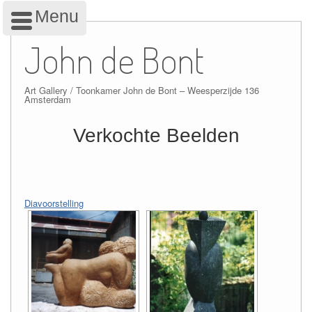
Menu
Skip
to
John de Bont
content
Art Gallery / Toonkamer John de Bont – Weesperzijde 136
Amsterdam
Verkochte Beelden
Diavoorstelling