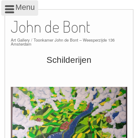
Menu
Skip
to
John de Bont
content
Art Gallery / Toonkamer John de Bont – Weesperzijde 136
Amsterdam
Schilderijen