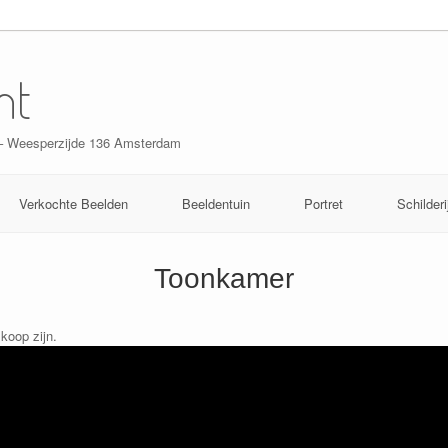
nt
 – Weesperzijde 136 Amsterdam
Verkochte Beelden
Beeldentuin
Portret
Schilderi
Toonkamer
 koop zijn.